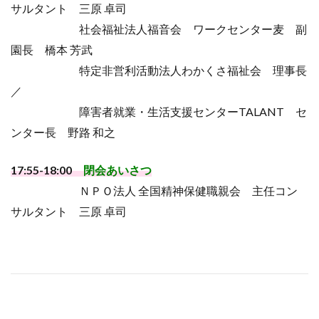
サルタント 三原 卓司
社会福祉法人福音会 ワークセンター麦 副
園長 橋本 芳武
特定非営利活動法人わかくさ福祉会 理事長
／
障害者就業・生活支援センターTALANT セ
ンター長 野路 和之
17:55-18:00
閉会あいさつ
ＮＰＯ法人 全国精神保健職親会 主任コン
サルタント 三原 卓司