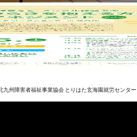
北九州障害者福祉事業協会 とりはた玄海園就労センター 就