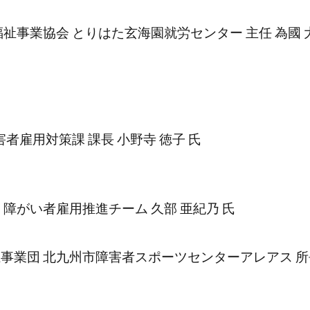
祉事業協会 とりはた玄海園就労センター 主任 為國 大
者雇用対策課 課長 小野寺 徳子 氏
障がい者雇用推進チーム 久部 亜紀乃 氏
業団 北九州市障害者スポーツセンターアレアス 所長 