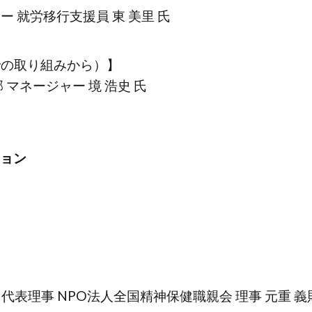
就労移行支援員 東 美里 氏
での取り組みから）】
マネージャー 境 浩史 氏
ション
代表理事 NPO法人全国精神保健職親会 理事 元重 義