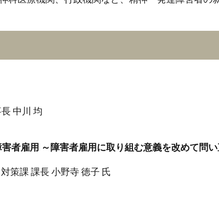
長 中川 均
からの障害者雇用 ～障害者雇用に取り組む意義を改めて問
対策課 課長 小野寺 徳子 氏