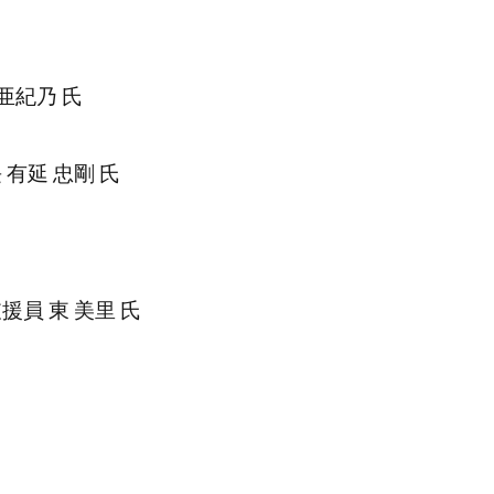
亜紀乃 氏
有延 忠剛 氏
員 東 美里 氏