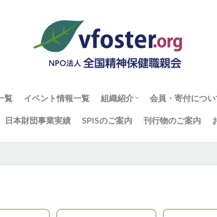
一覧
イベント情報一覧
組織紹介
会員・寄付につい
組織・役員
全国精神保健職親会の概要
事業報告と活動計算書
入会フォーム
日本財団事業実績
SPISのご案内
刊行物のご案内