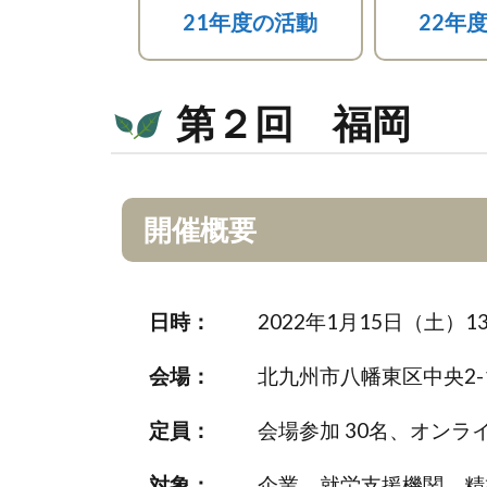
21年度の活動
22年
第２回 福岡
開催概要
日時：
2022年1月15日（土）
会場：
北九州市八幡東区中央2-1
定員：
会場参加 30名、オンラ
対象：
企業、就労支援機関、精