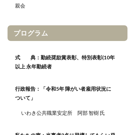
親会
プログラム
式 典：勤続奨励賞表彰、特別表彰(10年
以上 永年勤続者
行政報告：「令和5年 障がい者雇用状況に
ついて」
いわき公共職業安定所 阿部 智樹 氏