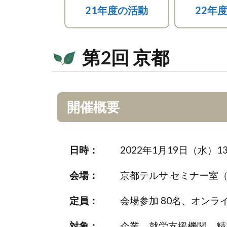
21年度の活動
22年
第2回 京都
開催概要
日時：
2022年1月19日（水）
会場：
京都テルサ セミナー室
定員：
会場参加 80名、オンラ
対象：
企業、就労支援機関、精