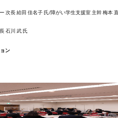
次長 給田 佳名子 氏/障がい学生支援室 主幹 梅本 直
 石川 武 氏
ション