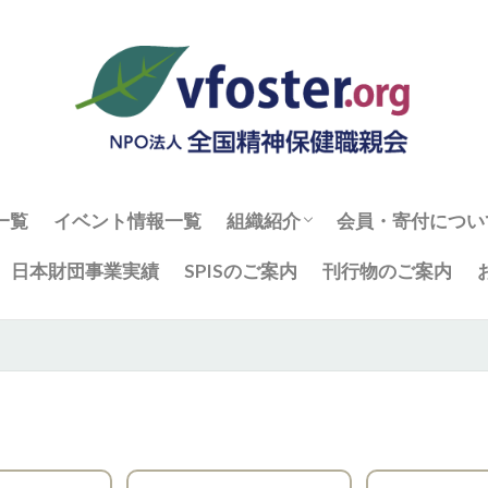
一覧
イベント情報一覧
組織紹介
会員・寄付につい
組織・役員
全国精神保健職親会の概要
事業報告と活動計算書
入会フォーム
日本財団事業実績
SPISのご案内
刊行物のご案内